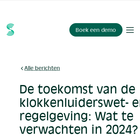
Ask your compliance data anything.
Sienna Insights
, now
available.
Boek een demo
Alle berichten
De toekomst van de
klokkenluiderswet- 
regelgeving: Wat te
verwachten in 2024?