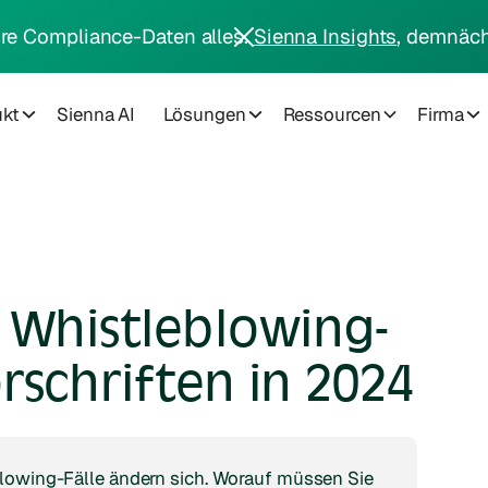
hre Compliance-Daten alles.
Sienna Insights
, demnäch
ukt
Sienna AI
Lösungen
Ressourcen
Firma
 Whistleblowing-
rschriften in 2024
blowing-Fälle ändern sich. Worauf müssen Sie