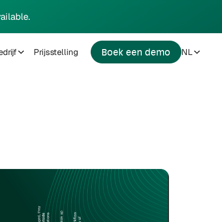
ailable.
drijf
Prijsstelling
NL
Boek een demo