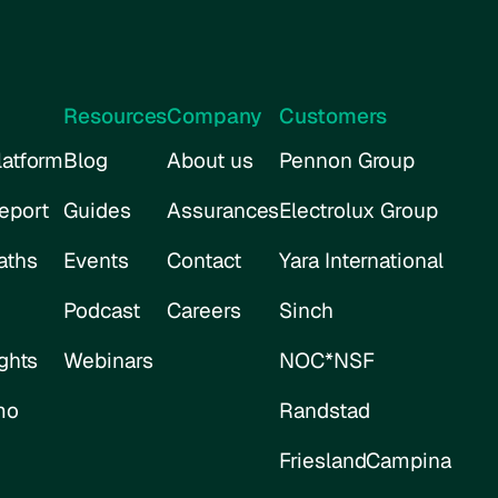
Resources
Company
Customers
atform
Blog
About us
Pennon Group
eport
Guides
Assurances
Electrolux Group
aths
Events
Contact
Yara International
Podcast
Careers
Sinch
ghts
Webinars
NOC*NSF
mo
Randstad
FrieslandCampina