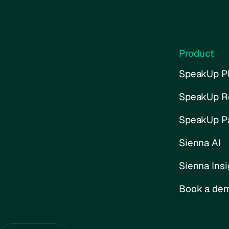
Product
SpeakUp Pl
SpeakUp R
SpeakUp P
Sienna AI
Sienna Insi
Book a de