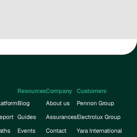
Resources
Company
Customers
atform
Blog
About us
Pennon Group
eport
Guides
Assurances
Electrolux Group
aths
Events
Contact
Yara International