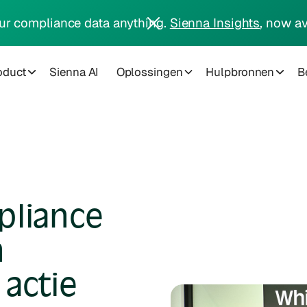
ur compliance data anything.
Sienna Insights
, now av
oduct
Sienna AI
Oplossingen
Hulpbronnen
Be
pliance
n
actie