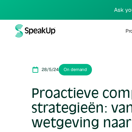
Ask yo
Pr
28/5/24
On demand
Proactieve com
strategieën: va
wetgeving naar 