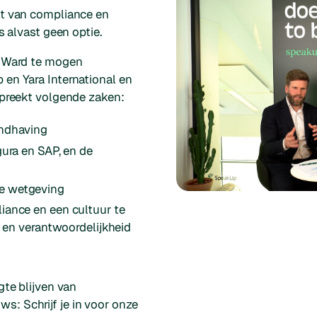
xt van compliance en
s alvast geen optie.
l Ward te mogen
en Yara International en
spreekt volgende zaken:
andhaving
gura en SAP, en de
e wetgeving
iance en een cultuur te
t en verantwoordelijkheid
gte blijven van
: Schrijf je in voor onze