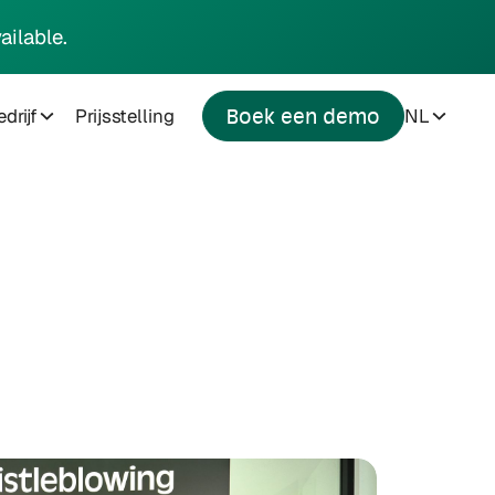
ailable.
drijf
Prijsstelling
NL
Boek een demo