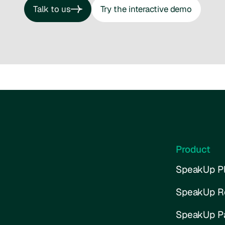
Talk to us
Try the interactive demo
Talk to us
Try the interactive demo
Product
SpeakUp Pl
SpeakUp R
SpeakUp P