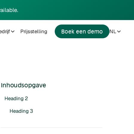
ailable.
drijf
Prijsstelling
NL
Boek een demo
Inhoudsopgave
Heading 2
Heading 3