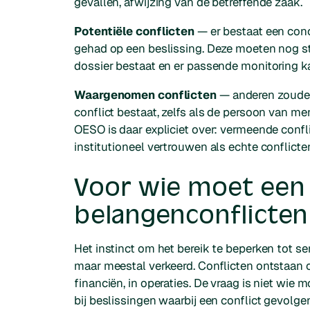
gevallen, afwijzing van de betreffende zaak.
Potentiële conflicten
— er bestaat een conc
gehad op een beslissing. Deze moeten nog s
dossier bestaat en er passende monitoring k
Waargenomen conflicten
— anderen zouden
conflict bestaat, zelfs als de persoon van men
OESO is daar expliciet over: vermeende confl
institutioneel vertrouwen als echte conflic
Voor wie moet een 
belangenconflicten
Het instinct om het bereik te beperken tot se
maar meestal verkeerd. Conflicten ontstaan o
financiën, in operaties. De vraag is niet wie
m
bij beslissingen waarbij een conflict gevolg