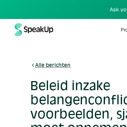
Ask yo
Pr
Alle berichten
Beleid inzake
belangenconfli
voorbeelden, s