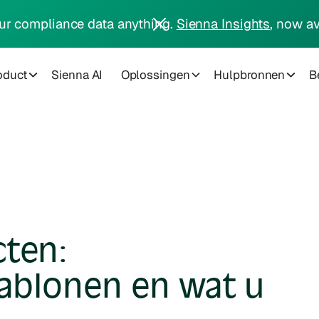
ur compliance data anything.
Sienna Insights
, now av
oduct
Sienna AI
Oplossingen
Hulpbronnen
Be
cten:
jablonen en wat u