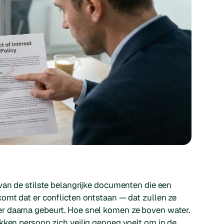
van de stilste belangrijke documenten die een
omt dat er conflicten ontstaan — dat zullen ze
r daarna gebeurt. Hoe snel komen ze boven water.
kken persoon zich veilig genoeg voelt om in de