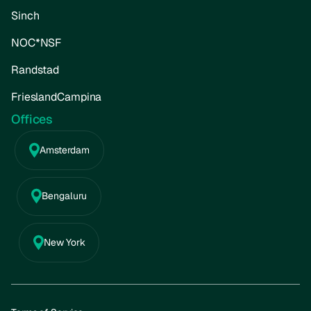
Sinch
NOC*NSF
Randstad
FrieslandCampina
Offices
Amsterdam
Bengaluru
New York