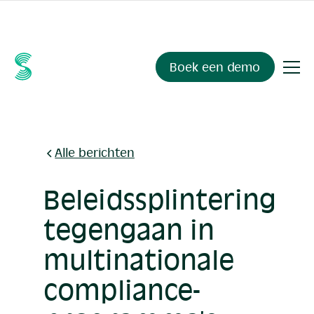
Ask your compliance data anything.
Sienna Insights
, now
available.
Boek een demo
Alle berichten
Beleidssplintering
tegengaan in
multinationale
compliance­-