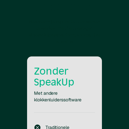
te beheren
Bescherm je reputatie door samen
te werken met het next-gen
klokkenluidersplatform, voordat het
te laat is.
Zonder
SpeakUp
Met andere
klokkenluiderssoftware
Traditionele