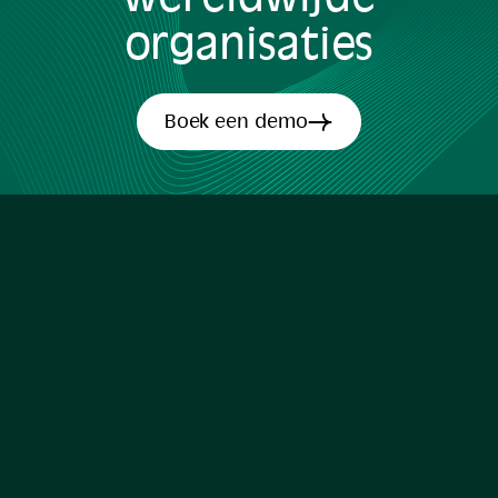
organisaties
Boek een demo
Een nieuwe
manier om
meldingen
van
klokkenluiders