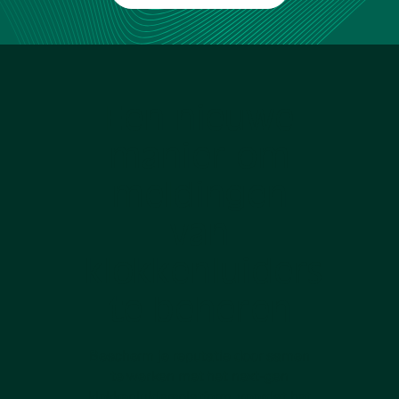
Een nieuwe
manier om
meldingen
van
klokkenluiders
te beheren
Bescherm je reputatie door samen
te werken met het next-gen
klokkenluidersplatform, voordat het