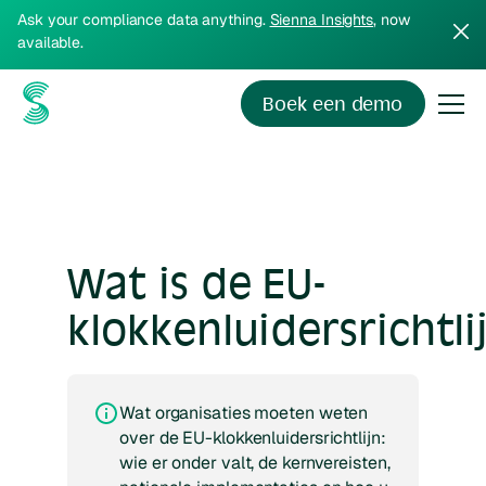
Ask your compliance data anything.
Sienna Insights
, now
available.
Boek een demo
Wat is de EU-
klokkenluidersrichtli
Wat organisaties moeten weten
over de EU-klokkenluidersrichtlijn:
wie er onder valt, de kernvereisten,