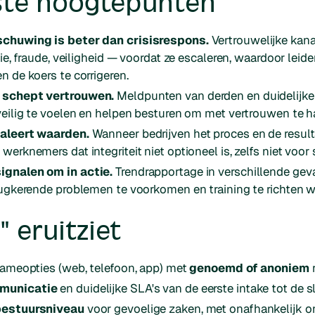
kste hoogtepunten
schuwing is beter dan crisisrespons.
Vertrouwelijke kan
tie, fraude, veiligheid — voordat ze escaleren, waardoor leid
n de koers te corrigeren.
 schept vertrouwen.
Meldpunten van derden en duidelijke
veilig te voelen en helpen besturen om met vertrouwen te h
aleert waarden.
Wanneer bedrijven het proces en de result
erknemers dat integriteit niet optioneel is, zelfs niet voor s
gnalen om in actie.
Trendrapportage in verschillende geva
ugkerende problemen te voorkomen en training te richten wa
 eruitziet
nameopties (web, telefoon, app) met
genoemd of anoniem
r
municatie
en duidelijke SLA's van de eerste intake tot de s
bestuursniveau
voor gevoelige zaken, met onafhankelijk o