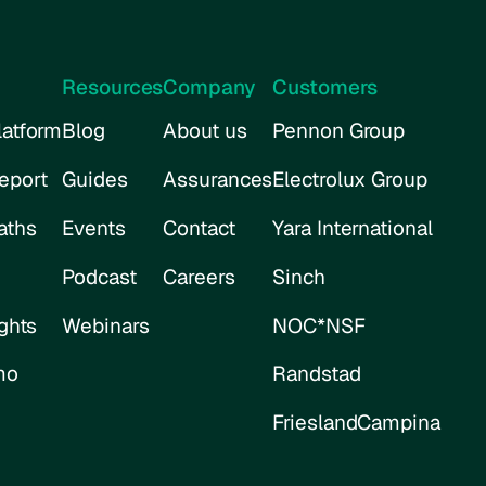
Resources
Company
Customers
atform
Blog
About us
Pennon Group
eport
Guides
Assurances
Electrolux Group
aths
Events
Contact
Yara International
Podcast
Careers
Sinch
ghts
Webinars
NOC*NSF
mo
Randstad
FrieslandCampina