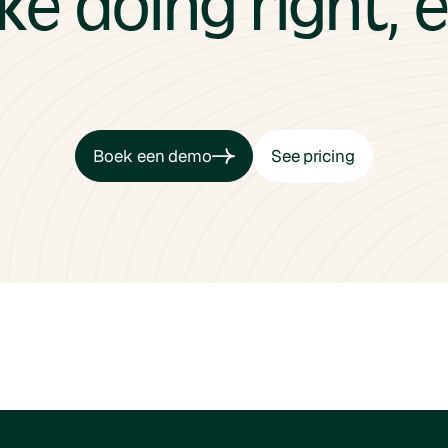
e doing right, 
Boek een demo
See pricing
Boek een demo
See pricing