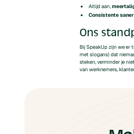
Altijd aan,
meertali
Consistente saner
Ons stand
Bij SpeakUp zijn we er t
met slogans) dat nieman
steken, verminder je nie
van werknemers, klanten