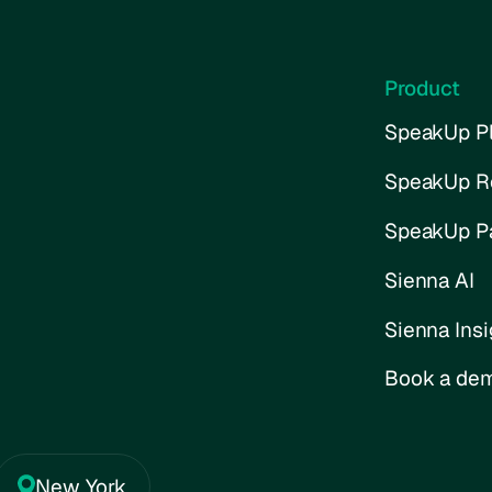
Product
SpeakUp Pl
SpeakUp R
SpeakUp P
Sienna AI
Sienna Insi
Book a de
New York