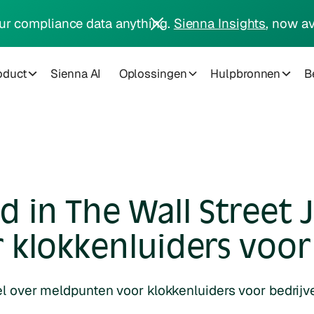
ur compliance data anything.
Sienna Insights
, now av
oduct
Sienna AI
Oplossingen
Hulpbronnen
Be
in The Wall Street J
klokkenluiders voor
 over meldpunten voor klokkenluiders voor bedrijve