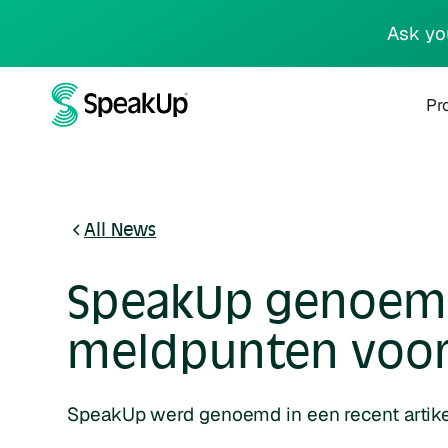
Ask yo
Pr
All News
SpeakUp genoemd 
meldpunten voor 
SpeakUp werd genoemd in een recent artikel