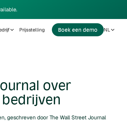
ailable.
drijf
Prijsstelling
NL
Boek een demo
ournal over
 bedrijven
n, geschreven door The Wall Street Journal