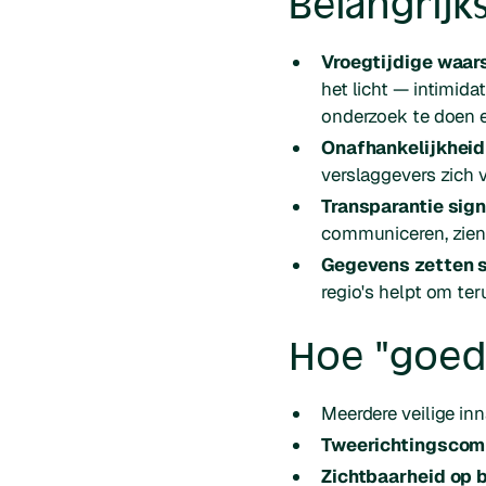
Belangrij
Vroegtijdige waar
het licht — intimida
onderzoek te doen e
Onafhankelijkheid
verslaggevers zich 
Transparantie sign
communiceren, zien w
Gegevens zetten si
regio's helpt om ter
Hoe "goed"
Meerdere veilige in
Tweerichtingscom
Zichtbaarheid op 