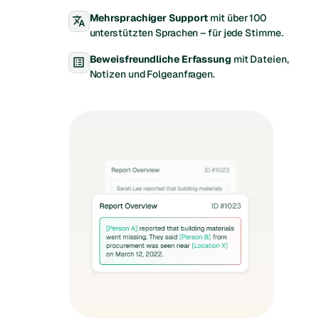
Mehrsprachiger Support
mit über 100
translate
unterstützten Sprachen – für jede Stimme.
Beweisfreundliche Erfassung
mit Dateien,
list_alt
Notizen und Folgeanfragen.