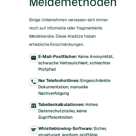
Meldemethoden
Einige Unternehmen verlassen sich immer
noch auf informelle oder fragmentierte
Meldekanäle. Diese Ansätze haben
erhebliche Einschränkungen.
E-Mail-Postfächer:
Keine Anonymität,
email
schwache Vertraulichkeit, schlechter
Prüfpfad
Nur Telefonhotlines:
Eingeschränkte
local_phone
Dokumentation, manuelle
Nachverfolgung
Tabellenkalkulationen:
Hohes
table_chart
Datenschutzrisiko, keine
Zugriffskontrollen
Whistleblowing-Software:
Sicher,
sports
strukturiert, konform, prüffähig