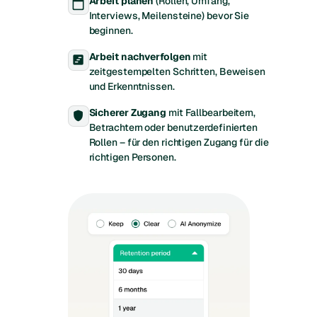
Arbeit planen
(Rollen, Umfang,
calendar_today
Interviews, Meilensteine) bevor Sie
beginnen.
Arbeit nachverfolgen
mit
view_timeline
zeitgestempelten Schritten, Beweisen
und Erkenntnissen.
Sicherer Zugang
mit Fallbearbeitern,
shield
Betrachtern oder benutzerdefinierten
Rollen – für den richtigen Zugang für die
richtigen Personen.