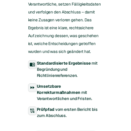
Verantwortliche, setzen Fälligkeitsdaten
und verfolgen den Abschluss – damit
keine Zusagen verloren gehen. Das
Ergebnis ist eine klare, rechtssichere
Aufzeichnung dessen, was geschehen
ist, welche Entscheidungen getroffen
wurden und was sich geändert hat.
Standardisierte Ergebnisse
mit
menu_book
Begründung und
Richtlinienreferenzen.
Umsetzbare
fast_forward
Korrekturmaßnahmen
mit
Verantwortlichen und Fristen.
Prüfpfad
vom ersten Bericht bis
route
zum Abschluss.