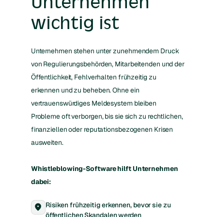
Unternehmen
wichtig ist
Unternehmen stehen unter zunehmendem Druck
von Regulierungsbehörden, Mitarbeitenden und der
Öffentlichkeit, Fehlverhalten frühzeitig zu
erkennen und zu beheben. Ohne ein
vertrauenswürdiges Meldesystem bleiben
Probleme oft verborgen, bis sie sich zu rechtlichen,
finanziellen oder reputationsbezogenen Krisen
ausweiten.
Whistleblowing-Software hilft Unternehmen
dabei:
Risiken frühzeitig erkennen, bevor sie zu
location_on
öffentlichen Skandalen werden