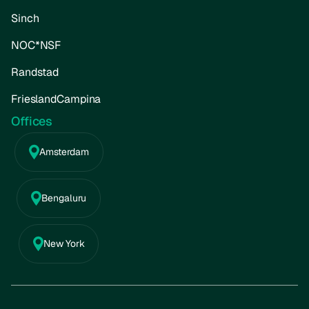
Sinch
NOC*NSF
Randstad
FrieslandCampina
Offices
Amsterdam
Bengaluru
New York