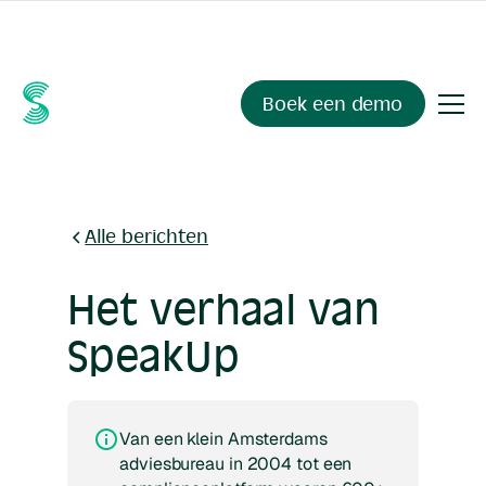
Ask your compliance data anything.
Sienna Insights
, now
available.
Boek een demo
Alle berichten
Het verhaal van
SpeakUp
Van een klein Amsterdams
adviesbureau in 2004 tot een