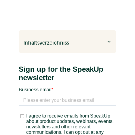
software
whistleblowing
Inhaltsverzeichniss
Heading 2
Heading 3