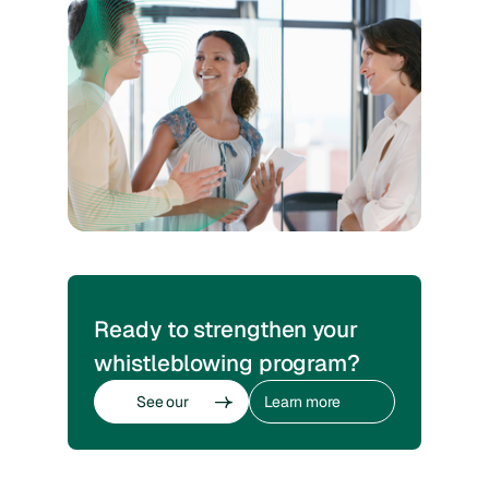
Ready to strengthen your
whistleblowing program?
See our
Learn more
whistleblowing
about
software
whistleblowing
See our
Learn more
whistleblowing
about