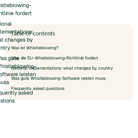
stleblowing-
htlinie fordert
ional
lementations:
Table of contents
t changes by
ntry
Was ist Whistleblowing?
as gute
Was die EU-Whistleblowing-Richtlinie fordert
histleblowing-
National implementations: what changes by country
oftware leisten
Was gute Whistleblowing-Software leisten muss
uss
Frequently asked questions
quently asked
stions