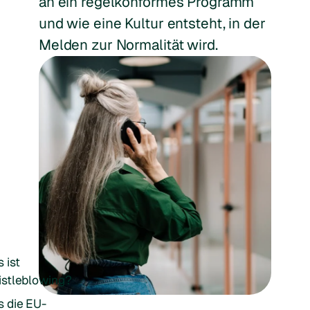
an ein regelkonformes Programm
und wie eine Kultur entsteht, in der
Melden zur Normalität wird.
 ist
stleblowing?
 die EU-