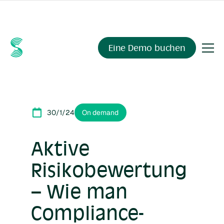
Fragen Sie Ihre Compliance-Daten alles.
Sienna Insights
,
demnächst verfügbar.
Eine Demo buchen
30/1/24
On demand
Aktive
Risikobewertung
– Wie man
Compliance-