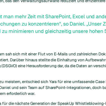
en, das den Verwaltungsaufwand reduziert und effizienter
t man mehr Zeit mit SharePoint, Excel und ander
chungen zu konzentrieren“, so Daniel. „Unser Z
zu minimieren und gleichzeitig unsere hohen
eam sah sich mit einer Flut von E-Mails und zahlreichen D
iert. Darüber hinaus stellte die Einhaltung von Aufbewahr
(DSGVO) eine Herausforderung dar, da die Daten an versc
zu meistern, entschied sich Yara für eine umfassende Ca
Daniel und sein Team auf SharePoint-Integrationen, doch ba
stem erforderlich war.
 für die nächste Generation der SpeakUp Whistleblowing-Pl