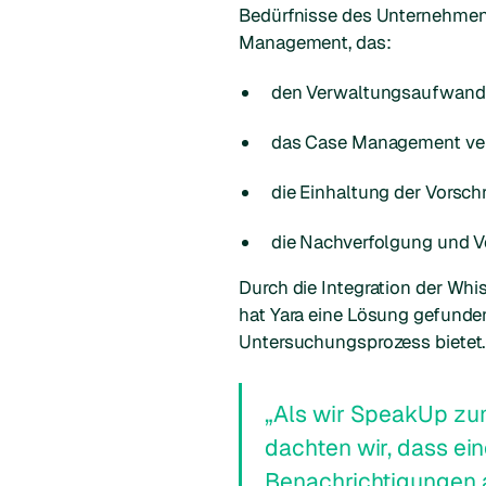
Bedürfnisse des Unternehmens 
Management, das:
den Verwaltungsaufwand 
das Case Management ver
die Einhaltung der Vorschri
die Nachverfolgung und 
Durch die Integration der Wh
hat Yara eine Lösung gefunde
Untersuchungsprozess bietet
„Als wir SpeakUp zu
dachten wir, dass ei
Benachrichtigungen a