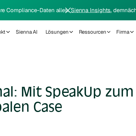
hre Compliance-Daten alles.
Sienna Insights
, demnäch
ukt
Sienna AI
Lösungen
Ressourcen
Firma
nal: Mit SpeakUp zum
balen Case