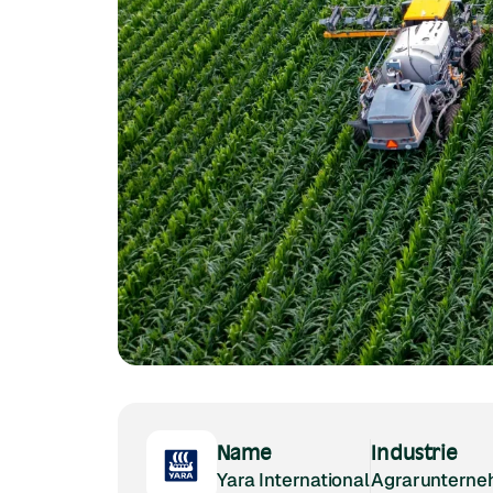
Name
Industrie
Yara International
Agraruntern